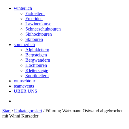
winterlich
Eisklettern
Freeriden
Lawinenkurse
Schneeschuhtouren
Skihochtouren
Skitouren
sommerlich
Alpinklettern
Bergsteigen
Bergwandern
Hochtouren
Klettersteige
Sportklettern
wunschtour
teamevents
ÜBER UNS
Start
/
Unkategorisiert
/ Führung Watzmann Ostwand abgebrochen
mit Winni Kurzeder