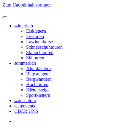
Zum Hauptinhalt springen
winterlich
Eisklettern
Freeriden
Lawinenkurse
Schneeschuhtouren
Skihochtouren
Skitouren
sommerlich
Alpinklettern
Bergsteigen
Bergwandern
Hochtouren
Klettersteige
Sportklettern
wunschtour
teamevents
ÜBER UNS