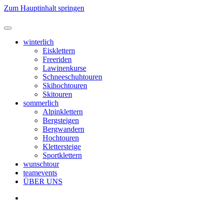
Zum Hauptinhalt springen
winterlich
Eisklettern
Freeriden
Lawinenkurse
Schneeschuhtouren
Skihochtouren
Skitouren
sommerlich
Alpinklettern
Bergsteigen
Bergwandern
Hochtouren
Klettersteige
Sportklettern
wunschtour
teamevents
ÜBER UNS