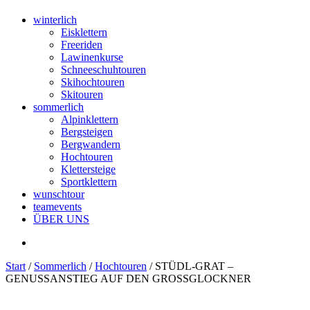
winterlich
Eisklettern
Freeriden
Lawinenkurse
Schneeschuhtouren
Skihochtouren
Skitouren
sommerlich
Alpinklettern
Bergsteigen
Bergwandern
Hochtouren
Klettersteige
Sportklettern
wunschtour
teamevents
ÜBER UNS
Start
/
Sommerlich
/
Hochtouren
/ STÜDL-GRAT –
GENUSSANSTIEG AUF DEN GROSSGLOCKNER