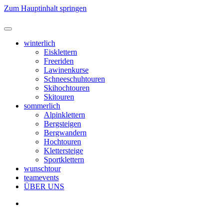
Zum Hauptinhalt springen
winterlich
Eisklettern
Freeriden
Lawinenkurse
Schneeschuhtouren
Skihochtouren
Skitouren
sommerlich
Alpinklettern
Bergsteigen
Bergwandern
Hochtouren
Klettersteige
Sportklettern
wunschtour
teamevents
ÜBER UNS