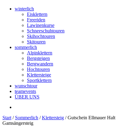
winterlich
Eisklettern
Freeriden
Lawinenkurse
Schneeschuhtouren
Skihochtouren
Skitouren
sommerlich
Alpinklettern
Bergsteigen
Bergwandern
Hochtouren
Klettersteige
Sportklettern
wunschtour
teamevents
ÜBER UNS
Start
/
Sommerlich
/
Klettersteig
/ Gutschein Ellmauer Halt
Gamsängersteig