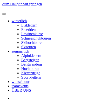
Zum Hauptinhalt springen
winterlich
Eisklettern
Freeriden
Lawinenkurse
Schneeschuhtouren
Skihochtouren
Skitouren
sommerlich
Alpinklettern
Bergsteigen
Bergwandern
Hochtouren
Klettersteige
Sportklettern
wunschtour
teamevents
ÜBER UNS