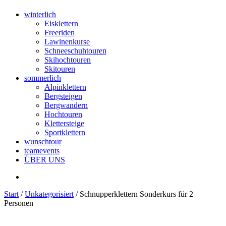
winterlich
Eisklettern
Freeriden
Lawinenkurse
Schneeschuhtouren
Skihochtouren
Skitouren
sommerlich
Alpinklettern
Bergsteigen
Bergwandern
Hochtouren
Klettersteige
Sportklettern
wunschtour
teamevents
ÜBER UNS
Start
/
Unkategorisiert
/ Schnupperklettern Sonderkurs für 2
Personen