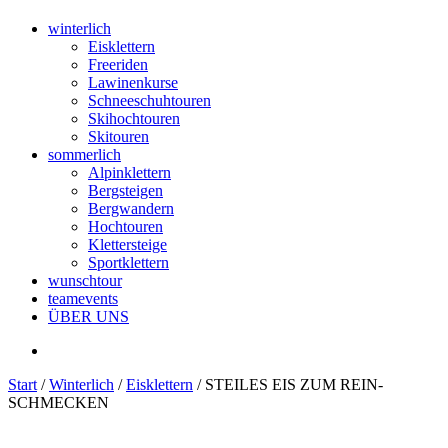
winterlich
Eisklettern
Freeriden
Lawinenkurse
Schneeschuhtouren
Skihochtouren
Skitouren
sommerlich
Alpinklettern
Bergsteigen
Bergwandern
Hochtouren
Klettersteige
Sportklettern
wunschtour
teamevents
ÜBER UNS
Start
/
Winterlich
/
Eisklettern
/ STEILES EIS ZUM REIN­
SCHMECKEN