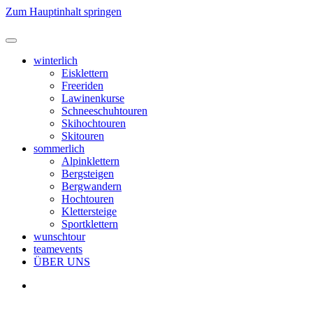
Zum Hauptinhalt springen
winterlich
Eisklettern
Freeriden
Lawinenkurse
Schneeschuhtouren
Skihochtouren
Skitouren
sommerlich
Alpinklettern
Bergsteigen
Bergwandern
Hochtouren
Klettersteige
Sportklettern
wunschtour
teamevents
ÜBER UNS