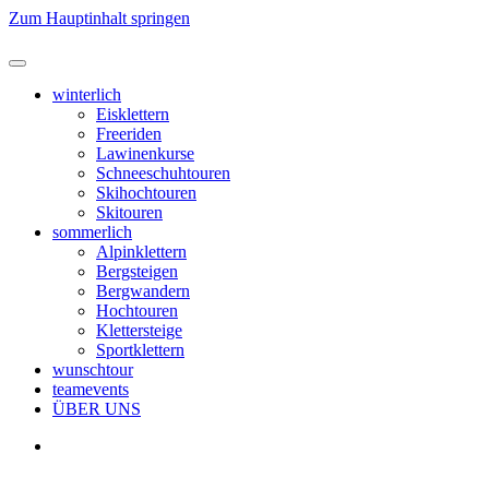
Zum Hauptinhalt springen
winterlich
Eisklettern
Freeriden
Lawinenkurse
Schneeschuhtouren
Skihochtouren
Skitouren
sommerlich
Alpinklettern
Bergsteigen
Bergwandern
Hochtouren
Klettersteige
Sportklettern
wunschtour
teamevents
ÜBER UNS