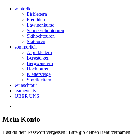
winterlich
Eisklettern
Freeriden
Lawinenkurse
Schneeschuhtouren
Skihochtouren
Skitouren
sommerlich
Alpinklettern
Bergsteigen
Bergwandern
Hochtouren
Klettersteige
Sportklettern
wunschtour
teamevents
ÜBER UNS
Mein Konto
Hast du dein Passwort vergessen? Bitte gib deinen Benutzernamen