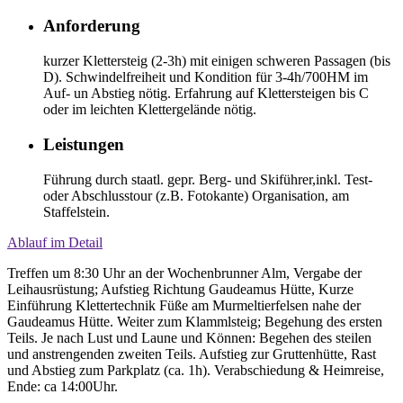
Anforderung
kurzer Klettersteig (2-3h) mit einigen schweren Passagen (bis
D). Schwindelfreiheit und Kondition für 3-4h/700HM im
Auf- un Abstieg nötig. Erfahrung auf Klettersteigen bis C
oder im leichten Klettergelände nötig.
Leistungen
Führung durch staatl. gepr. Berg- und Skiführer,inkl. Test-
oder Abschlusstour (z.B. Fotokante) Organisation, am
Staffelstein.
Ablauf im Detail
Treffen um 8:30 Uhr an der Wochenbrunner Alm, Vergabe der
Leihausrüstung; Aufstieg Richtung Gaudeamus Hütte, Kurze
Einführung Klettertechnik Füße am Murmeltierfelsen nahe der
Gaudeamus Hütte. Weiter zum Klammlsteig; Begehung des ersten
Teils. Je nach Lust und Laune und Können: Begehen des steilen
und anstrengenden zweiten Teils. Aufstieg zur Gruttenhütte, Rast
und Abstieg zum Parkplatz (ca. 1h). Verabschiedung & Heimreise,
Ende: ca 14:00Uhr.