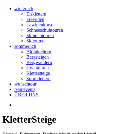
winterlich
Eisklettern
Freeriden
Lawinenkurse
Schneeschuhtouren
Skihochtouren
Skitouren
sommerlich
Alpinklettern
Bergsteigen
Bergwandern
Hochtouren
Klettersteige
Sportklettern
wunschtour
teamevents
ÜBER UNS
Kletter­Steige