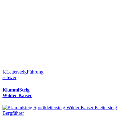
KLettersteigFührung
schwer
KlammlSteig
Wilder Kaiser