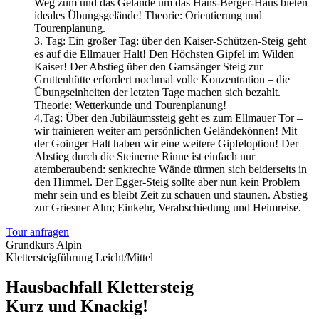
Weg zum und das Gelände um das Hans-Berger-Haus bieten
ideales Übungsgelände! Theorie: Orientierung und
Tourenplanung.
3. Tag: Ein großer Tag: über den Kaiser-Schützen-Steig geht
es auf die Ellmauer Halt! Den Höchsten Gipfel im Wilden
Kaiser! Der Abstieg über den Gamsänger Steig zur
Gruttenhütte erfordert nochmal volle Konzentration – die
Übungseinheiten der letzten Tage machen sich bezahlt.
Theorie: Wetterkunde und Tourenplanung!
4.Tag: Über den Jubiläumssteig geht es zum Ellmauer Tor –
wir trainieren weiter am persönlichen Geländekönnen! Mit
der Goinger Halt haben wir eine weitere Gipfeloption! Der
Abstieg durch die Steinerne Rinne ist einfach nur
atemberaubend: senkrechte Wände türmen sich beiderseits in
den Himmel. Der Egger-Steig sollte aber nun kein Problem
mehr sein und es bleibt Zeit zu schauen und staunen. Abstieg
zur Griesner Alm; Einkehr, Verabschiedung und Heimreise.
Tour anfragen
Grundkurs Alpin
Klettersteigführung Leicht/Mittel
Hausbachfall Klettersteig
Kurz und Knackig!