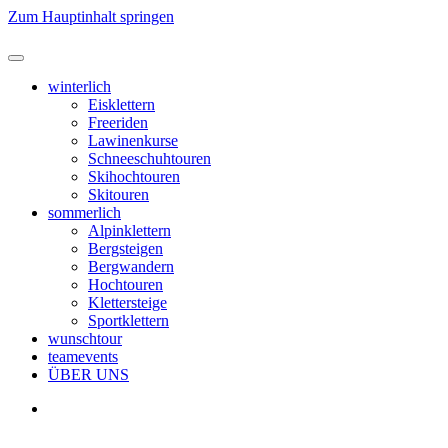
Zum Hauptinhalt springen
winterlich
Eisklettern
Freeriden
Lawinenkurse
Schneeschuhtouren
Skihochtouren
Skitouren
sommerlich
Alpinklettern
Bergsteigen
Bergwandern
Hochtouren
Klettersteige
Sportklettern
wunschtour
teamevents
ÜBER UNS