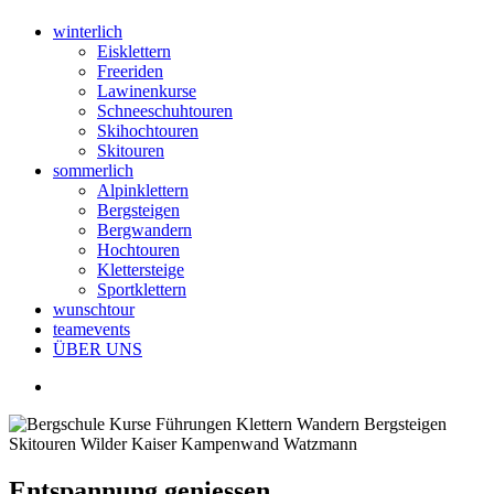
winterlich
Eisklettern
Freeriden
Lawinenkurse
Schneeschuhtouren
Skihochtouren
Skitouren
sommerlich
Alpinklettern
Bergsteigen
Bergwandern
Hochtouren
Klettersteige
Sportklettern
wunschtour
teamevents
ÜBER UNS
Entspannung geniessen