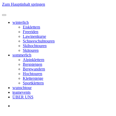
Zum Hauptinhalt springen
winterlich
Eisklettern
Freeriden
Lawinenkurse
Schneeschuhtouren
Skihochtouren
Skitouren
sommerlich
Alpinklettern
Bergsteigen
Bergwandern
Hochtouren
Klettersteige
Sportklettern
wunschtour
teamevents
ÜBER UNS