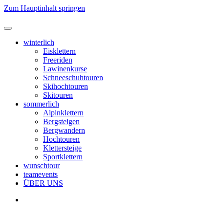
Zum Hauptinhalt springen
winterlich
Eisklettern
Freeriden
Lawinenkurse
Schneeschuhtouren
Skihochtouren
Skitouren
sommerlich
Alpinklettern
Bergsteigen
Bergwandern
Hochtouren
Klettersteige
Sportklettern
wunschtour
teamevents
ÜBER UNS