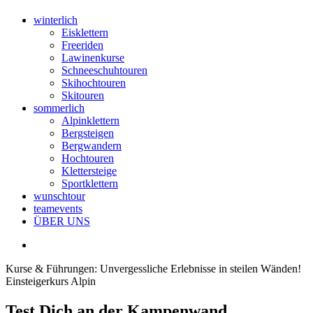
winterlich
Eisklettern
Freeriden
Lawinenkurse
Schneeschuhtouren
Skihochtouren
Skitouren
sommerlich
Alpinklettern
Bergsteigen
Bergwandern
Hochtouren
Klettersteige
Sportklettern
wunschtour
teamevents
ÜBER UNS
Kurse & Führungen: Unvergessliche Erlebnisse in steilen Wänden!
Einsteigerkurs Alpin
Test Dich an der Kampenwand