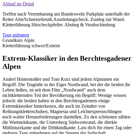
Ablauf im Detail
Treffen nach Vereinbarung am Bundeswehr Parkplatz unterhalb der
Reiter Alm/Schneizelreuth,Ausrüstungscheck. Zustieg zur Wand.
Kletterführung Hirscheckpfeiler. Abstieg & Verabschiedung
Tour anfragen
Grundkurs Alpin
Kletterführung schwer/Extrem
Extrem-Klassiker in den Berchtesgadener
Alpen
Anderl Hinterstoißer und Toni Kurz sind jedem Alpinisten ein
Begriff. Die Tragödie in der Eiger Nordwand, bei der die beiden ihr
Leben ließen, ist seit dem Film „Nordwand“ auch dem
nichtkletternden Teil der Bevölkerung ein Begriff. Wenige wissen
jedoch: die beiden haben in den Berchtesgadenern einige
Extremklassiker hinterlassen, die auch im Zeitalter von
Reibungskletterschuhen, Magnesia und Leichtexpressschlingen
noch wahre Herausforderungen darstellen. Zu den schönsten zählen
die Wartsteinkante, die Untersberg Südwestwand, die direkte
Mühlsturzkante und die Drittkindkante. Lass dich für einen Tag oder
mehrere Tage mitnehmen auf die Spuren der Seilschaft