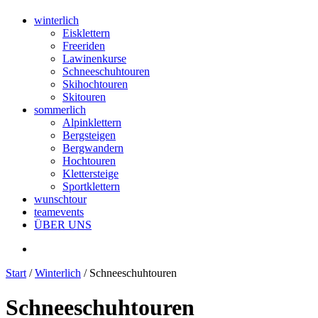
winterlich
Eisklettern
Freeriden
Lawinenkurse
Schneeschuhtouren
Skihochtouren
Skitouren
sommerlich
Alpinklettern
Bergsteigen
Bergwandern
Hochtouren
Klettersteige
Sportklettern
wunschtour
teamevents
ÜBER UNS
Start
/
Winterlich
/ Schneeschuhtouren
Schneeschuhtouren