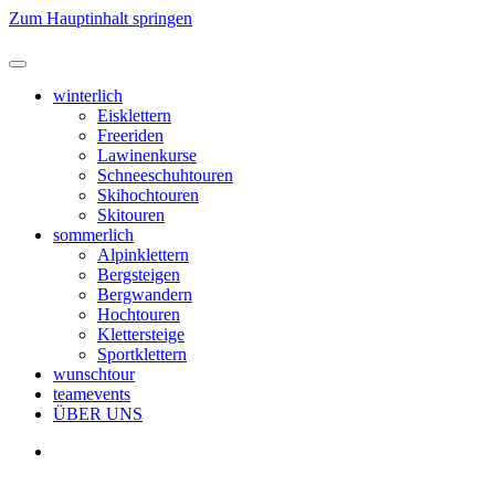
Zum Hauptinhalt springen
winterlich
Eisklettern
Freeriden
Lawinenkurse
Schneeschuhtouren
Skihochtouren
Skitouren
sommerlich
Alpinklettern
Bergsteigen
Bergwandern
Hochtouren
Klettersteige
Sportklettern
wunschtour
teamevents
ÜBER UNS