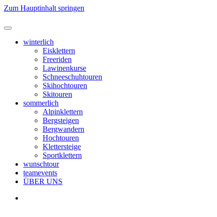
Zum Hauptinhalt springen
winterlich
Eisklettern
Freeriden
Lawinenkurse
Schneeschuhtouren
Skihochtouren
Skitouren
sommerlich
Alpinklettern
Bergsteigen
Bergwandern
Hochtouren
Klettersteige
Sportklettern
wunschtour
teamevents
ÜBER UNS