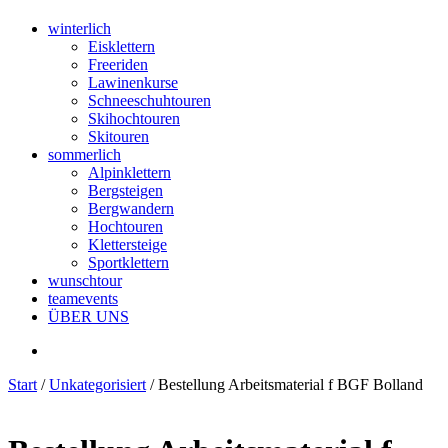
winterlich
Eisklettern
Freeriden
Lawinenkurse
Schneeschuhtouren
Skihochtouren
Skitouren
sommerlich
Alpinklettern
Bergsteigen
Bergwandern
Hochtouren
Klettersteige
Sportklettern
wunschtour
teamevents
ÜBER UNS
Start
/
Unkategorisiert
/ Bestellung Arbeitsmaterial f BGF Bolland