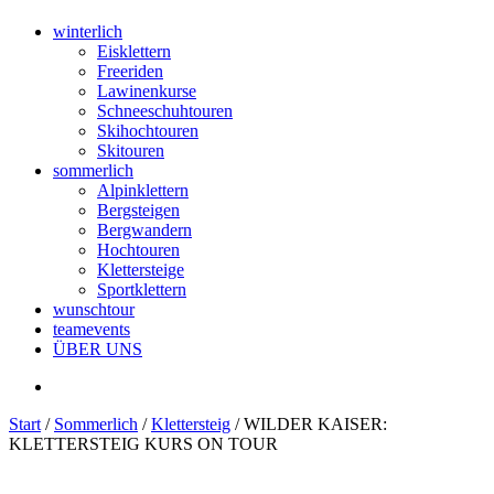
winterlich
Eisklettern
Freeriden
Lawinenkurse
Schneeschuhtouren
Skihochtouren
Skitouren
sommerlich
Alpinklettern
Bergsteigen
Bergwandern
Hochtouren
Klettersteige
Sportklettern
wunschtour
teamevents
ÜBER UNS
Start
/
Sommerlich
/
Klettersteig
/ WILDER KAISER:
KLETTERSTEIG KURS ON TOUR