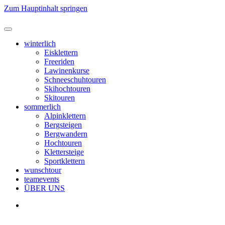
Zum Hauptinhalt springen
winterlich
Eisklettern
Freeriden
Lawinenkurse
Schneeschuhtouren
Skihochtouren
Skitouren
sommerlich
Alpinklettern
Bergsteigen
Bergwandern
Hochtouren
Klettersteige
Sportklettern
wunschtour
teamevents
ÜBER UNS