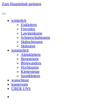
Zum Hauptinhalt springen
winterlich
Eisklettern
Freeriden
Lawinenkurse
Schneeschuhtouren
Skihochtouren
Skitouren
sommerlich
Alpinklettern
Bergsteigen
Bergwandern
Hochtouren
Klettersteige
Sportklettern
wunschtour
teamevents
ÜBER UNS