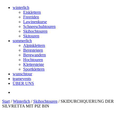
winterlich
Eisklettern
Freeriden
Lawinenkurse
Schneeschuhtouren
Skihochtouren
Skitouren
sommerlich
Alpinklettern
Bergsteigen
Bergwandern
Hochtouren
Klettersteige
Sportklettern
wunschtour
teamevents
ÜBER UNS
Start
/
Winterlich
/
Skihochtouren
/ SKIDURCHQUERUNG DER
SILVRETTA MIT PIZ BIN