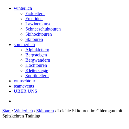
winterlich
Eisklettern
Freeriden
Lawinenkurse
Schneeschuhtouren
Skihochtouren
Skitouren
sommerlich
Alpinklettern
Bergsteigen
Bergwandern
Hochtouren
Klettersteige
Sportklettern
wunschtour
teamevents
ÜBER UNS
Start
/
Winterlich
/
Skitouren
/ Leichte Skitouren im Chiemgau mit
Spitzkehren Training