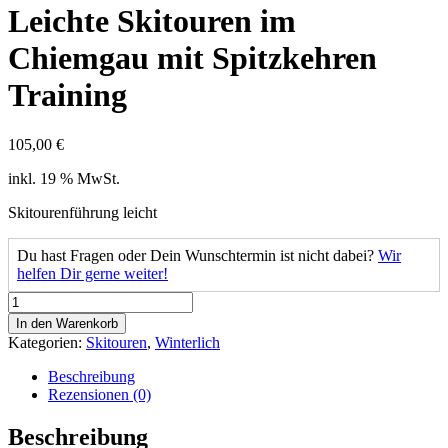
Leichte Skitouren im
Chiemgau mit Spitzkehren
Training
105,00
€
inkl. 19 % MwSt.
Skitourenführung leicht
Du hast Fragen oder Dein Wunschtermin ist nicht dabei?
Wir
helfen Dir gerne weiter!
Leichte
Skitouren
In den Warenkorb
im
Kategorien:
Skitouren
,
Winterlich
Chiemgau
mit
Beschreibung
Spitzkehren
Rezensionen (0)
Training
Menge
Beschreibung