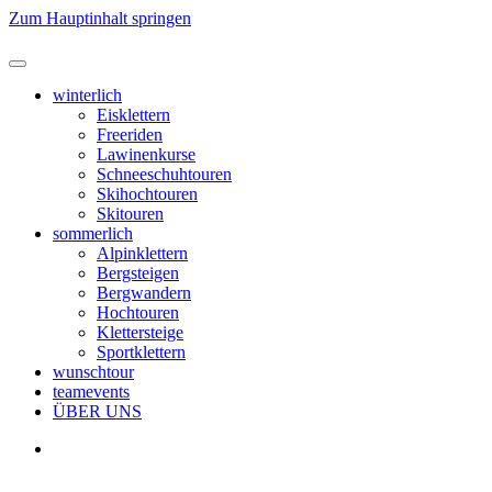
Zum Hauptinhalt springen
winterlich
Eisklettern
Freeriden
Lawinenkurse
Schneeschuhtouren
Skihochtouren
Skitouren
sommerlich
Alpinklettern
Bergsteigen
Bergwandern
Hochtouren
Klettersteige
Sportklettern
wunschtour
teamevents
ÜBER UNS