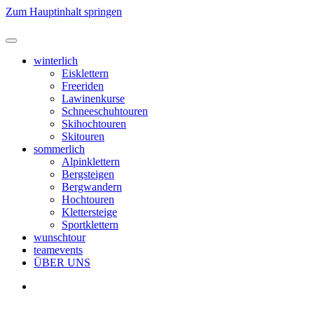
Zum Hauptinhalt springen
winterlich
Eisklettern
Freeriden
Lawinenkurse
Schneeschuhtouren
Skihochtouren
Skitouren
sommerlich
Alpinklettern
Bergsteigen
Bergwandern
Hochtouren
Klettersteige
Sportklettern
wunschtour
teamevents
ÜBER UNS