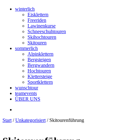
winterlich
Eisklettern
Freeriden
Lawinenkurse
Schneeschuhtouren
Skihochtouren
Skitouren
sommerlich
Alpinklettern
Bergsteigen
Bergwandern
Hochtouren
Klettersteige
Sportklettern
wunschtour
teamevents
ÜBER UNS
Start
/
Unkategorisiert
/ Skitourenführung