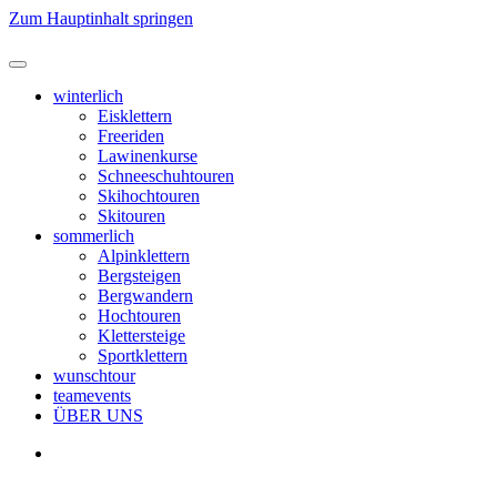
Zum Hauptinhalt springen
winterlich
Eisklettern
Freeriden
Lawinenkurse
Schneeschuhtouren
Skihochtouren
Skitouren
sommerlich
Alpinklettern
Bergsteigen
Bergwandern
Hochtouren
Klettersteige
Sportklettern
wunschtour
teamevents
ÜBER UNS