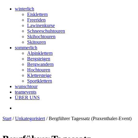
winterlich
Eisklettern
Freeriden
Lawinenkurse
Schneeschuhtouren
Skihochtouren
Skitouren
sommerlich
Alpinklettern
Bergsteigen
Bergwandern
Hochtouren
Klettersteige
Sportklettern
wunschtour
teamevents
ÜBER UNS
Start
/
Unkategorisiert
/ Bergführer Tagessatz (Praxenthaler-Event)